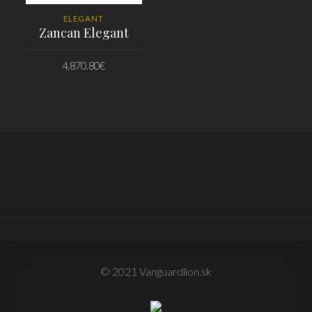
ELEGANT
Zancan Elegant
4,870.80
€
PRIDAŤ DO KOŠÍKA
© 2021 Vanguardlion.sk