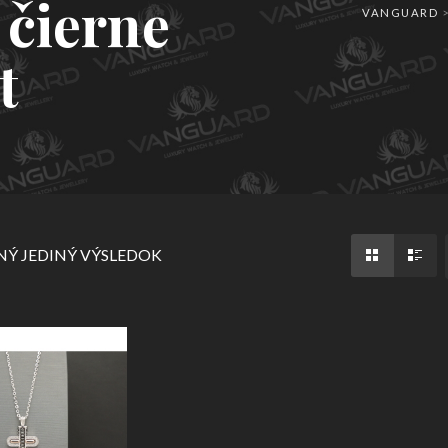
t čierne
VANGUARD
t
Ý JEDINÝ VÝSLEDOK