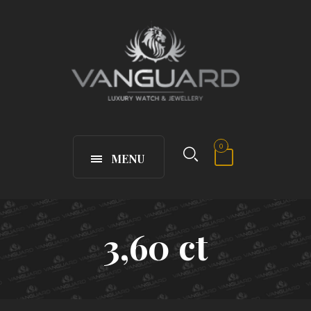
0
MENU
3,60 ct