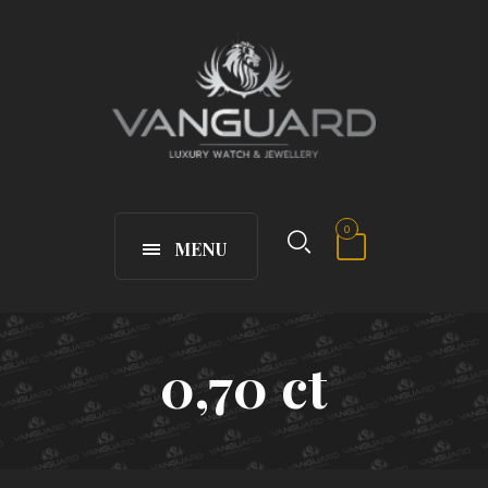
0
MENU
0,70 ct