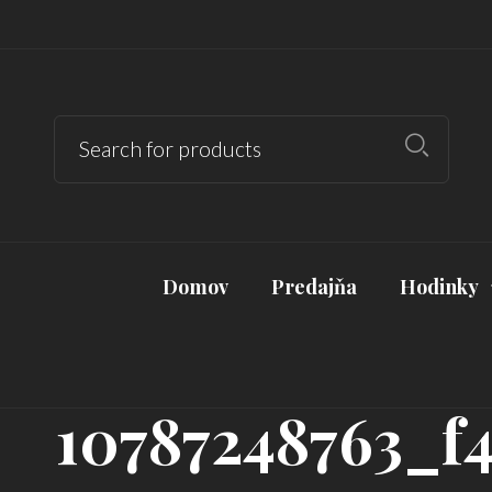
Domov
Predajňa
Hodinky
10787248763_f