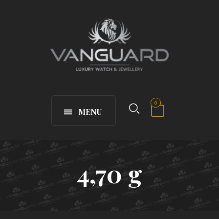
0
MENU
4,70 g